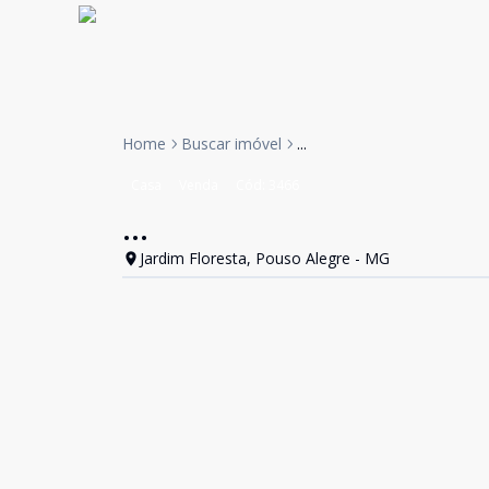
Home
Buscar imóvel
...
Casa
Venda
Cód:
3466
...
Jardim Floresta, Pouso Alegre - MG