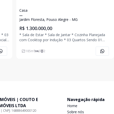
Casa
...
Jardim Floresta, Pouso Alegre - MG
R$ 1.300.000,00
 * 03
* Sala de Estar * Sala de Jantar * Cozinha Planejada
cial
com Cooktop por Indução * 03 Quartos Sendo 01
Suíte * Banheiro Social * Área de Serviço * 04 Vagas
de Garagem * Energia Fotovoltaica * Sistema de
185
m²
3
2
Interfone Conectado a Internet * Ar Condic
IMÓVEIS | COUTO E
Navegação rápida
IMÓVEIS LTDA
Home
9 | CNPJ: 16888649000120
Sobre nós