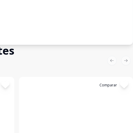
tes
Previous sl
Nex
Cód:
4667
Comparar