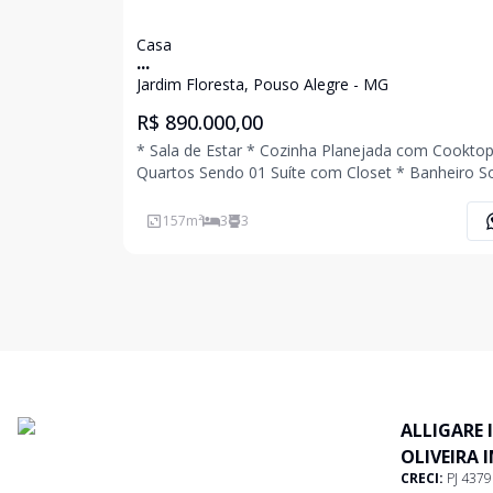
Casa
...
Jardim Floresta, Pouso Alegre - MG
R$ 890.000,00
* Sala de Estar * Cozinha Planejada com Cooktop
Quartos Sendo 01 Suíte com Closet * Banheiro So
* Área de Serviço * Quintal * Área Gourmet com
Churrasqueira * 02 Vagas de Garagem Coberta Ligue
157
m²
3
3
Agora Mesmo e Agende Uma Visita!!!
ALLIGARE 
OLIVEIRA 
CRECI:
PJ 437