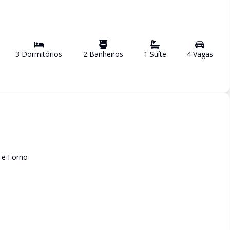
3
Dormitório
s
2
Banheiro
s
1
Suíte
4
Vaga
s
 e Forno