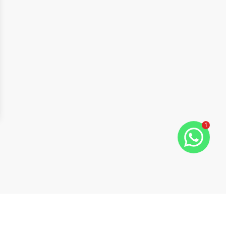
1
ide
t slide
Cód:
4663
Comparar