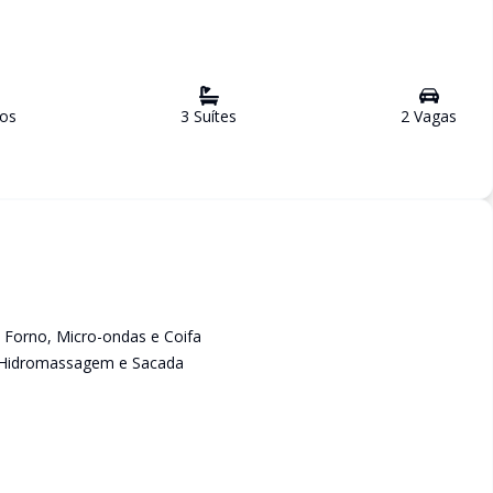
ro
s
3
Suíte
s
2
Vaga
s
 Forno, Micro-ondas e Coifa
, Hidromassagem e Sacada