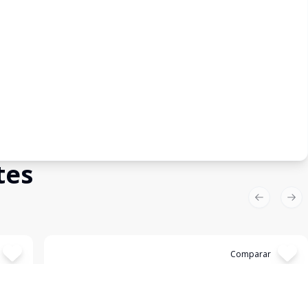
tes
Previous sl
Nex
Cód:
4667
Comparar