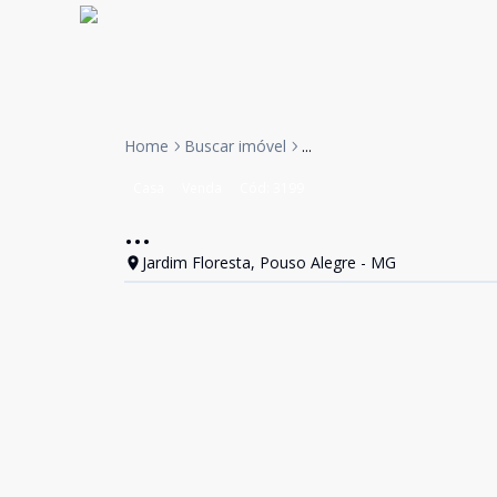
Home
Buscar imóvel
...
Casa
Venda
Cód:
3199
...
Jardim Floresta, Pouso Alegre - MG