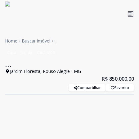
Home
Buscar imóvel
...
Casa
Venda
Cód:
4515
...
Jardim Floresta, Pouso Alegre - MG
R$ 850.000,00
Compartilhar
Favorito