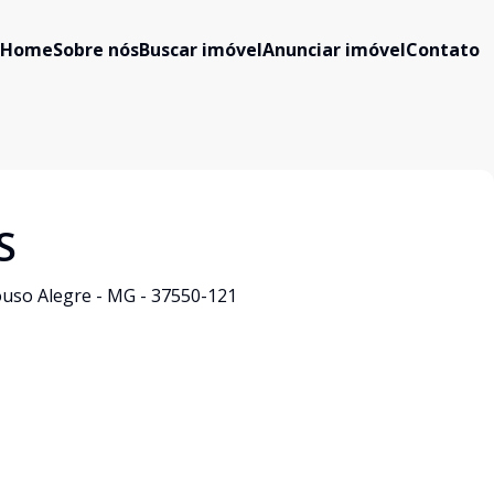
Home
Sobre nós
Buscar imóvel
Anunciar imóvel
Contato
S
Pouso Alegre - MG - 37550-121