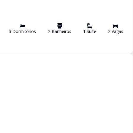
3
Dormitório
s
2
Banheiro
s
1
Suíte
2
Vaga
s