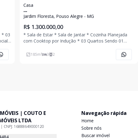
Casa
...
Jardim Floresta, Pouso Alegre - MG
R$ 1.300.000,00
 * 03
* Sala de Estar * Sala de Jantar * Cozinha Planejada
cial
com Cooktop por Indução * 03 Quartos Sendo 01
Suíte * Banheiro Social * Área de Serviço * 04 Vagas
de Garagem * Energia Fotovoltaica * Sistema de
185
m²
3
2
Interfone Conectado a Internet * Ar Condic
IMÓVEIS | COUTO E
Navegação rápida
IMÓVEIS LTDA
Home
9 | CNPJ: 16888649000120
Sobre nós
Buscar imóvel
4484