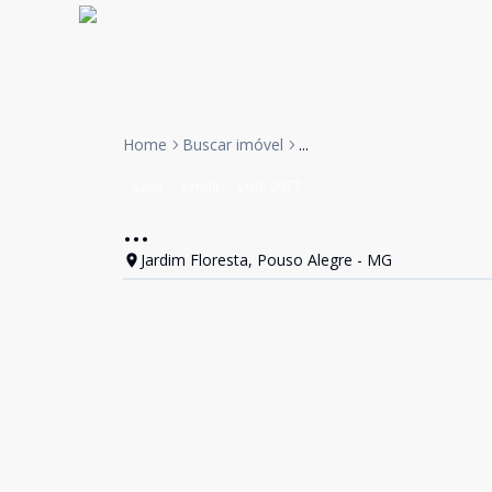
Home
Buscar imóvel
...
Casa
Venda
Cód:
2977
...
Jardim Floresta, Pouso Alegre - MG