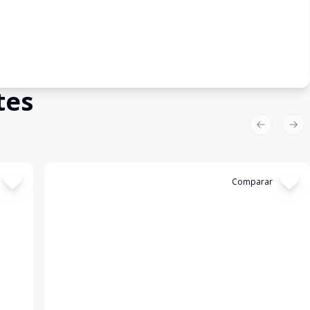
tes
Previous sl
Nex
Cód:
4667
Comparar