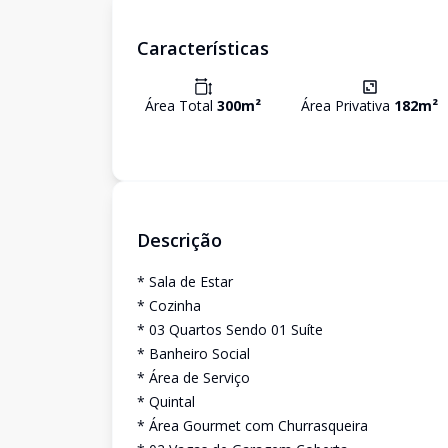
Características
Área Total
300
m²
Área Privativa
182
m²
Descrição
* Sala de Estar
* Cozinha
* 03 Quartos Sendo 01 Suíte
* Banheiro Social
* Área de Serviço
* Quintal
* Área Gourmet com Churrasqueira