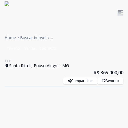
Home
Buscar imóvel
...
Terreno
Venda
Cód:
3672
...
Santa Rita II, Pouso Alegre - MG
R$ 365.000,00
Compartilhar
Favorito