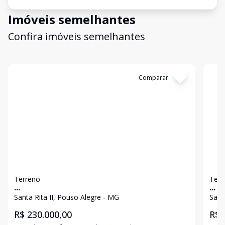
Imóveis semelhantes
Confira imóveis semelhantes
Cód:
4635
Comparar
Có
Terreno
Terr
...
...
Santa Rita II, Pouso Alegre - MG
Sant
R$ 230.000,00
R$ 