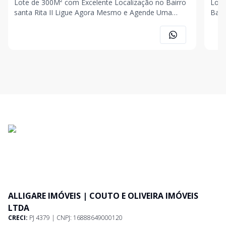
Lote de 300M² com Excelente Localização no Bairro
Lote
santa Rita II Ligue Agora Mesmo e Agende Uma
Bairro Sant
Visita!!!
Uma V
ALLIGARE IMÓVEIS | COUTO E OLIVEIRA IMÓVEIS
LTDA
CRECI:
PJ 4379 | CNPJ: 16888649000120