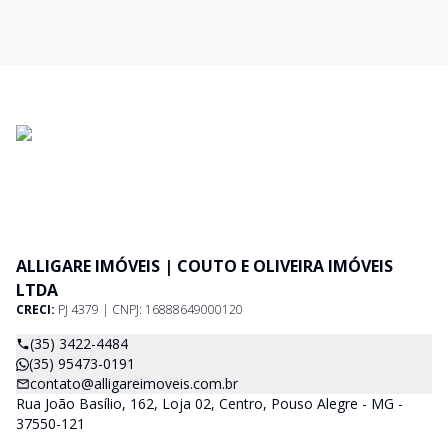
ALLIGARE IMÓVEIS | COUTO E OLIVEIRA IMÓVEIS
LTDA
CRECI:
PJ 4379 | CNPJ: 16888649000120
(35) 3422-4484
(35) 95473-0191
contato@alligareimoveis.com.br
Rua João Basílio, 162, Loja 02, Centro, Pouso Alegre - MG -
37550-121