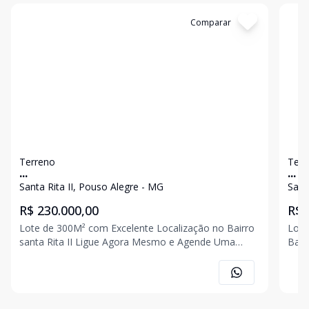
Cód:
4635
Comparar
Có
Terreno
Terr
...
...
Santa Rita II, Pouso Alegre - MG
Sant
R$ 230.000,00
R$ 
Lote de 300M² com Excelente Localização no Bairro
Lote
santa Rita II Ligue Agora Mesmo e Agende Uma
Bairro Sant
Visita!!!
Uma V