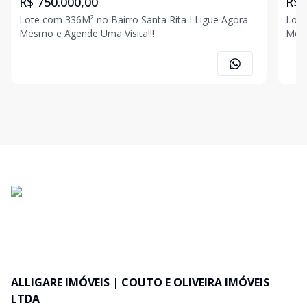
R$ 750.000,00
R$ 
Lote com 336M² no Bairro Santa Rita I Ligue Agora
Lote 
Mesmo e Agende Uma Visita!!!
Mesm
ALLIGARE IMÓVEIS | COUTO E OLIVEIRA IMÓVEIS
LTDA