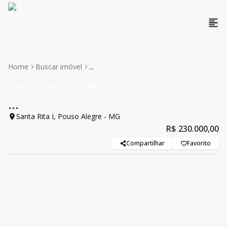
Home
Buscar imóvel
...
Terreno
Venda
Cód:
3961
...
Santa Rita I, Pouso Alegre - MG
R$ 230.000,00
Compartilhar
Favorito