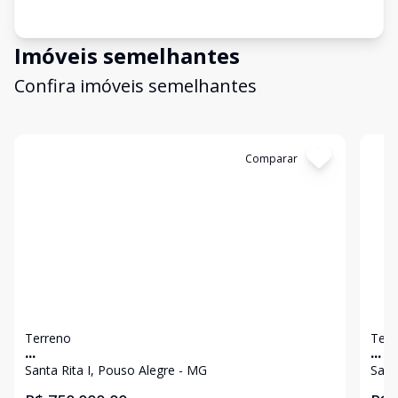
Imóveis semelhantes
Confira imóveis semelhantes
Cód:
4776
Comparar
Có
Terreno
Terr
...
...
Santa Rita I, Pouso Alegre - MG
Sant