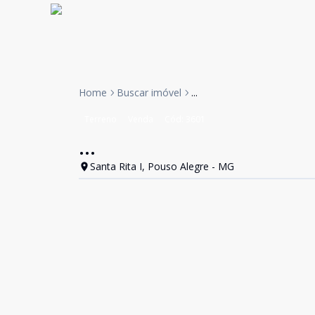
Home
Buscar imóvel
...
Terreno
Venda
Cód:
3601
...
Santa Rita I, Pouso Alegre - MG