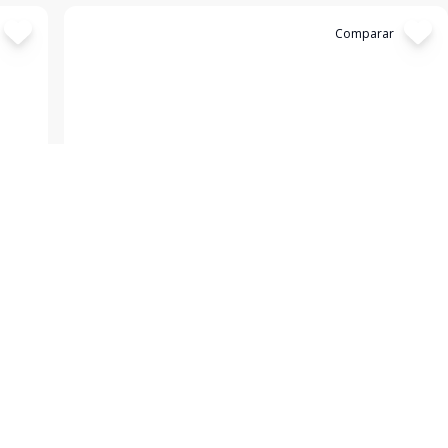
Cód:
3961
Comparar
Terreno
...
Santa Rita I, Pouso Alegre - MG
R$ 230.000,00
Lote com 300M² com Excelente Localização no Bairro
Santa Rita Ligue Agora Mesmo e Agende Uma Visita!!!