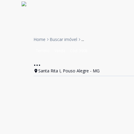
Home
Buscar imóvel
...
Terreno
Venda
Cód:
3908
...
Santa Rita I, Pouso Alegre - MG