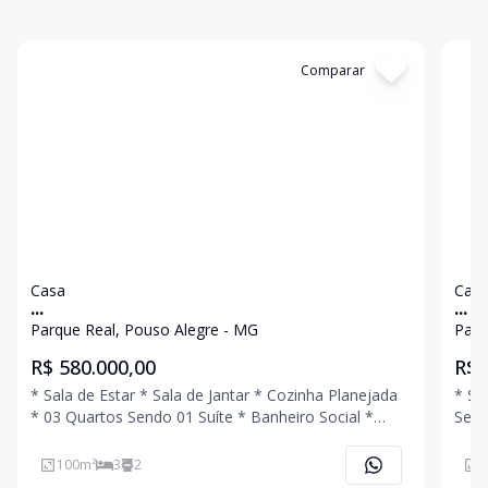
Cód:
4626
Comparar
Có
Casa
Cas
...
...
Parque Real, Pouso Alegre - MG
Parq
R$ 580.000,00
R$ 
* Sala de Estar * Sala de Jantar * Cozinha Planejada
* Sa
* 03 Quartos Sendo 01 Suíte * Banheiro Social *
Sendo 01 Suíte *
Área de Serviço * Quintal * 02 Vagas de Garagem
Quintal * 01 Vaga de Garagem 
Ligue Agora Mesmo e Agende Uma Visita!!!
Agen
100
m²
3
2
7