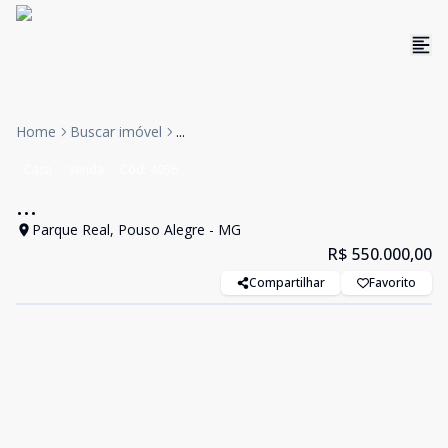
Home
Buscar imóvel
...
Casa
Venda
Cód:
4056
...
Parque Real, Pouso Alegre - MG
R$ 550.000,00
Compartilhar
Favorito