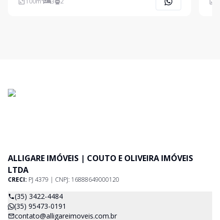
100
m²
3
2
7
ALLIGARE IMÓVEIS | COUTO E OLIVEIRA IMÓVEIS
LTDA
CRECI:
PJ 4379 | CNPJ: 16888649000120
(35) 3422-4484
(35) 95473-0191
contato@alligareimoveis.com.br