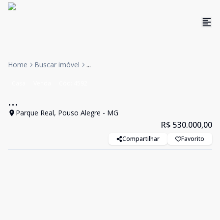
Home
Buscar imóvel
...
Casa
Venda
Cód:
4592
...
Parque Real, Pouso Alegre - MG
R$ 530.000,00
Compartilhar
Favorito