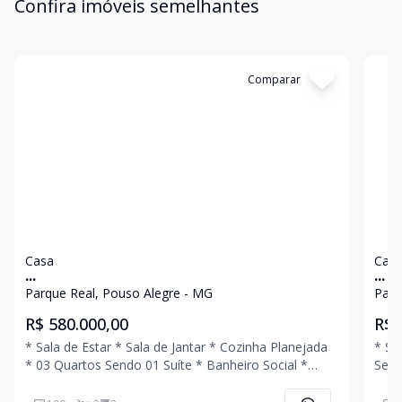
Confira imóveis semelhantes
Cód:
4626
Comparar
Có
Casa
Cas
...
...
Parque Real, Pouso Alegre - MG
Parq
R$ 580.000,00
R$ 
* Sala de Estar * Sala de Jantar * Cozinha Planejada
* Sa
* 03 Quartos Sendo 01 Suíte * Banheiro Social *
Sendo 01 Suíte *
Área de Serviço * Quintal * 02 Vagas de Garagem
Quintal * 01 Vaga de Garagem 
Ligue Agora Mesmo e Agende Uma Visita!!!
Agen