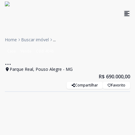
Home
Buscar imóvel
...
Casa
Venda
Cód:
4046
...
Parque Real, Pouso Alegre - MG
R$ 690.000,00
Compartilhar
Favorito