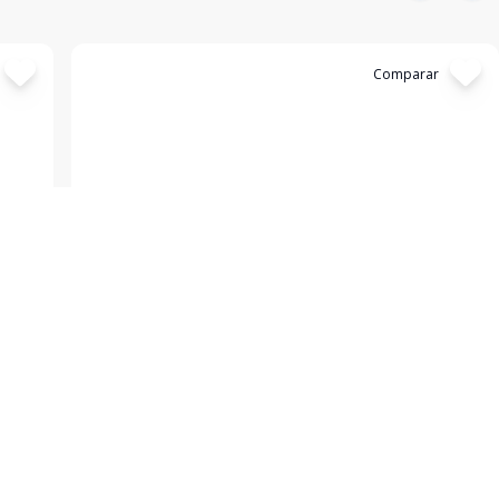
Cód:
4008
Comparar
Terreno
...
Jardim Fernandão, Pouso Alegre - MG
R$ 3.600.000,00
* Lote com 4.500 m² Localizado no Bairro Jardim
Fernandão * Ligue Agora Mesmo e Agende Uma Visita
!!!