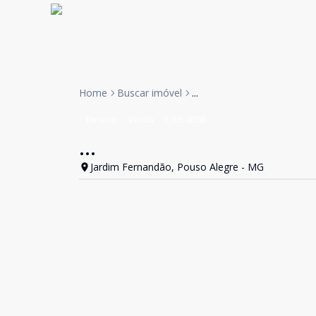
Home
Buscar imóvel
...
Terreno
Venda
Cód:
4006
...
Jardim Fernandão, Pouso Alegre - MG