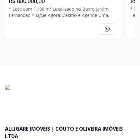
R$ 880.000,00
R$ 
* Lote com 1.100 m² Localizado no Bairro Jardim
* Lo
Fernandão * Ligue Agora Mesmo e Agende Uma
Fernandão * Ligue
Visita !!!
Visita
ALLIGARE IMÓVEIS | COUTO E OLIVEIRA IMÓVEIS
LTDA