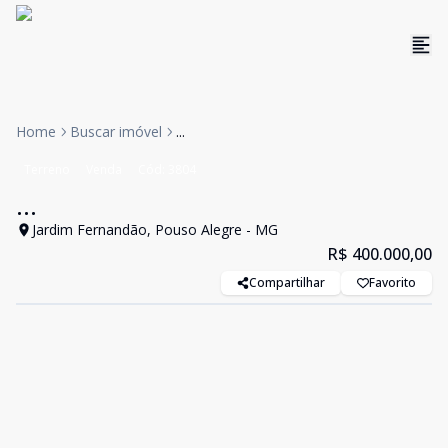
Home
Buscar imóvel
...
Terreno
Venda
Cód:
3804
...
Jardim Fernandão, Pouso Alegre - MG
R$ 400.000,00
Compartilhar
Favorito