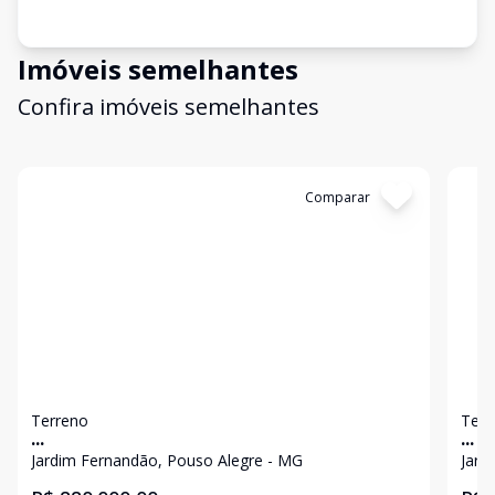
Imóveis semelhantes
Confira imóveis semelhantes
Cód:
4006
Comparar
Có
Terreno
Terr
...
...
Jardim Fernandão, Pouso Alegre - MG
Jard