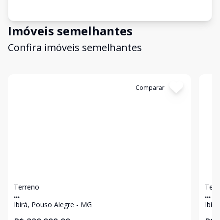
Imóveis semelhantes
Confira imóveis semelhantes
Cód:
4418
Comparar
Có
Terreno
Terr
...
...
Ibirá, Pouso Alegre - MG
Ibir