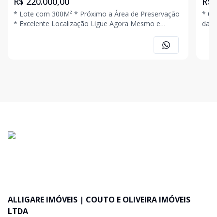
R$ 220.000,00
R$ 
* Lote com 300M² * Próximo a Área de Preservação
* 02
* Excelente Localização Ligue Agora Mesmo e
da Cid
Agende Uma Visita!!!
Mesm
ALLIGARE IMÓVEIS | COUTO E OLIVEIRA IMÓVEIS
LTDA