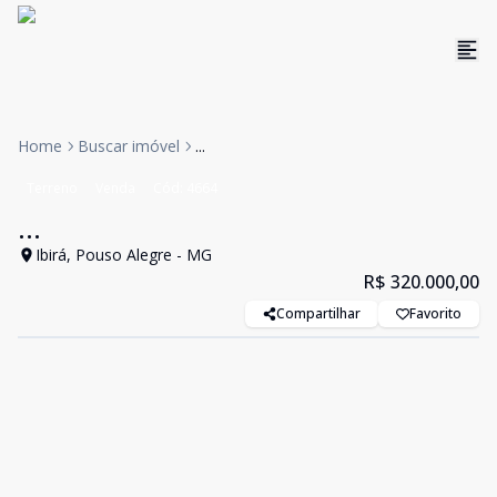
Home
Buscar imóvel
...
Terreno
Venda
Cód:
4664
...
Ibirá, Pouso Alegre - MG
R$ 320.000,00
Compartilhar
Favorito