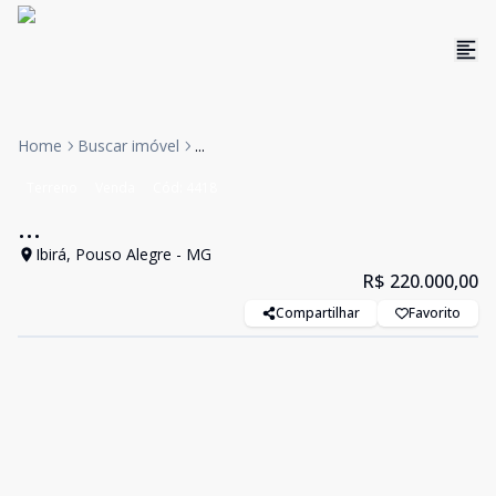
Home
Buscar imóvel
...
Terreno
Venda
Cód:
4418
...
Ibirá, Pouso Alegre - MG
R$ 220.000,00
Compartilhar
Favorito