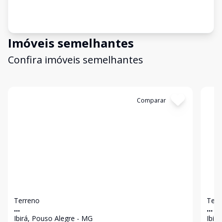
Imóveis semelhantes
Confira imóveis semelhantes
Cód:
4664
Comparar
Có
Terreno
Terr
...
...
Ibirá, Pouso Alegre - MG
Ibir