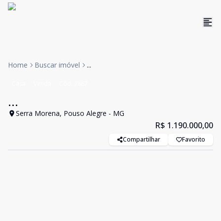
Home
Buscar imóvel
...
Casa
Venda
Cód:
2867
...
Serra Morena, Pouso Alegre - MG
R$ 1.190.000,00
Compartilhar
Favorito