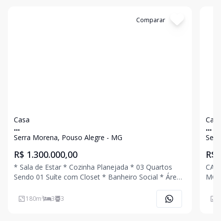
Cód:
4787
Comparar
Có
Casa
Cas
...
...
Serra Morena, Pouso Alegre - MG
Serr
R$ 1.300.000,00
R$ 
* Sala de Estar * Cozinha Planejada * 03 Quartos
CAS
Sendo 01 Suíte com Closet * Banheiro Social * Área
MORAR !!! * Sala de Est
de Serviço * Área Gourmet com Churrasqueira *
TV c
Quintal com Piscina * Banheiro Externo * 02 Vagas
Quar
180
m²
3
3
2
de Garagem Coberta Ligue Agora Mesmo e A
Banh
Chur