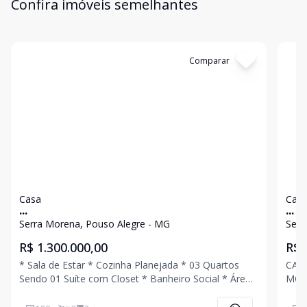
Confira imóveis semelhantes
Cód:
4787
Comparar
Có
Casa
Cas
...
...
Serra Morena, Pouso Alegre - MG
Serr
R$ 1.300.000,00
R$ 
* Sala de Estar * Cozinha Planejada * 03 Quartos
CAS
Sendo 01 Suíte com Closet * Banheiro Social * Área
MORAR !!! * Sala de Est
de Serviço * Área Gourmet com Churrasqueira *
TV c
Quintal com Piscina * Banheiro Externo * 02 Vagas
Quar