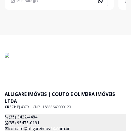
180
m²
3
3
2
de Garagem Coberta Ligue Agora Mesmo e A
Banh
Chur
ALLIGARE IMÓVEIS | COUTO E OLIVEIRA IMÓVEIS
LTDA
CRECI:
PJ 4379 | CNPJ: 16888649000120
(35) 3422-4484
(35) 95473-0191
contato@alligareimoveis.com.br