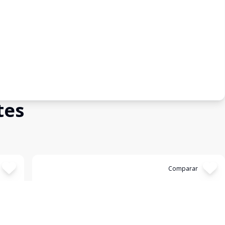
tes
Cód:
2455
Comparar