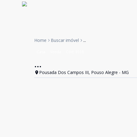
Home
Buscar imóvel
...
Casa
Venda
Cód:
3516
...
Pousada Dos Campos III, Pouso Alegre - MG