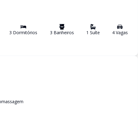
3
Dormitório
s
3
Banheiro
s
1
Suíte
4
Vaga
s
dromassagem