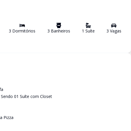
3
Dormitório
s
3
Banheiro
s
1
Suíte
3
Vaga
s
fa
 Sendo 01 Suíte com Closet
a Pizza