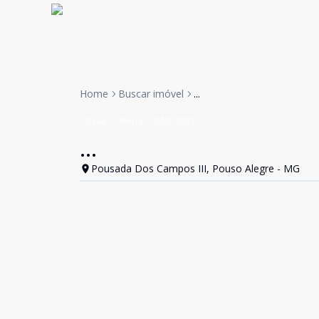
Home
Buscar imóvel
...
Casa
Venda
Cód:
3983
...
Pousada Dos Campos III, Pouso Alegre - MG