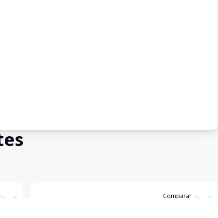
tes
Cód:
3516
Comparar