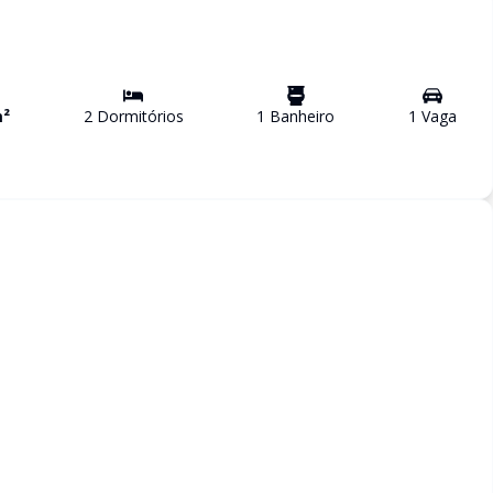
²
2
Dormitório
s
1
Banheiro
1
Vaga