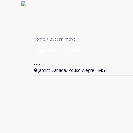
Home
Buscar imóvel
...
Casa
Venda
Cód:
4683
...
Jardim Canadá, Pouso Alegre - MG