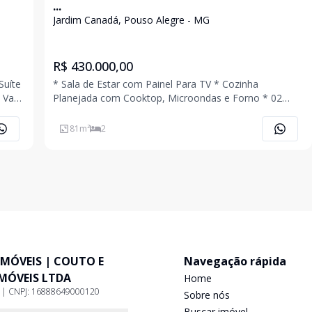
...
Jardim Canadá, Pouso Alegre - MG
R$ 430.000,00
* Sala de Estar com Painel Para TV * Cozinha
1 Vaga
Planejada com Cooktop, Microondas e Forno * 02
Quartos Sendo 01 Planejado * Banheiro Social
Planejado * Área de Serviço * 02 Vagas de Garagem
81
m²
2
Coberta * Imóvel com Ar Condicionado, Cerca Elétrica
e Aquecim
IMÓVEIS | COUTO E
Navegação rápida
IMÓVEIS LTDA
Home
9 | CNPJ: 16888649000120
Sobre nós
Buscar imóvel