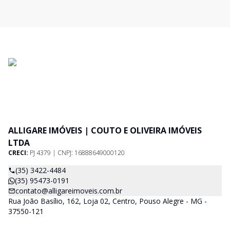
ALLIGARE IMÓVEIS | COUTO E OLIVEIRA IMÓVEIS
LTDA
CRECI:
PJ 4379 | CNPJ: 16888649000120
(35) 3422-4484
(35) 95473-0191
contato@alligareimoveis.com.br
Rua João Basílio, 162, Loja 02, Centro, Pouso Alegre - MG -
37550-121