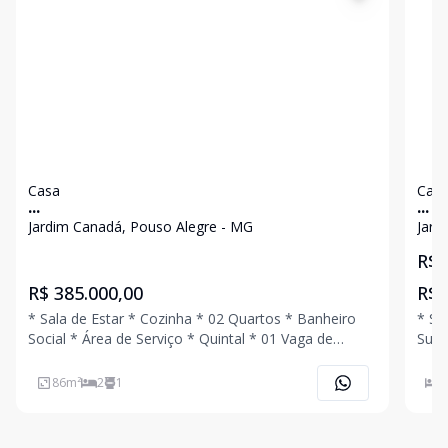
Casa
Cas
...
...
Jardim Canadá, Pouso Alegre - MG
Jard
R$ 
R$ 385.000,00
R$ 
* Sala de Estar * Cozinha * 02 Quartos * Banheiro
* Sala d
Social * Área de Serviço * Quintal * 01 Vaga de
Suíte * Banheiro Social * Área de Serviço * Q
Garagem Coberta Ligue Agora Mesmo e Agende
01 Vaga
Uma Visita!!!
Agen
86
m²
2
1
2