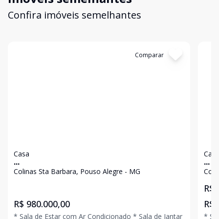
Confira imóveis semelhantes
Cód:
4723
Comparar
Có
Casa
Cas
...
...
Colinas Sta Barbara, Pouso Alegre - MG
Coli
R$ 
R$ 980.000,00
R$ 
* Sala de Estar com Ar Condicionado * Sala de Jantar
* Sal