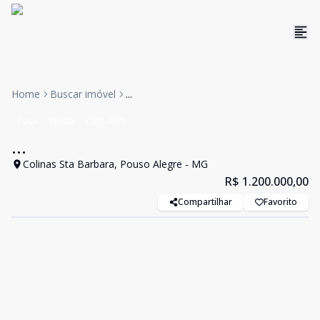
Home
Buscar imóvel
...
Casa
Venda
Cód:
4675
...
Colinas Sta Barbara, Pouso Alegre - MG
R$ 1.200.000,00
Compartilhar
Favorito