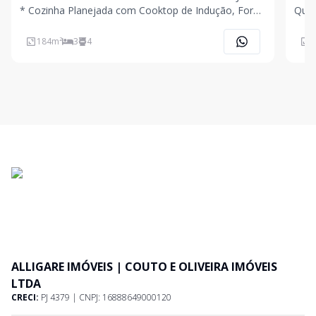
* Cozinha Planejada com Cooktop de Indução, Forno
Quar
e Micro-ondas * 03 Quartos Planejados Sendo 01
Close
Suíte com Lareira Elétrica * 02 Banheiros Sociais *
Social * Área Gourmet com Churrasque
184
m²
3
4
2
Quintal Amplo * Piscina Aquecida com Cascata
ALLIGARE IMÓVEIS | COUTO E OLIVEIRA IMÓVEIS
LTDA
CRECI:
PJ 4379 | CNPJ: 16888649000120