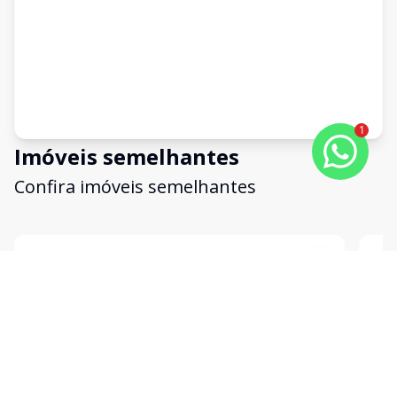
1
Imóveis semelhantes
Confira imóveis semelhantes
Cód:
4719
Comparar
Có