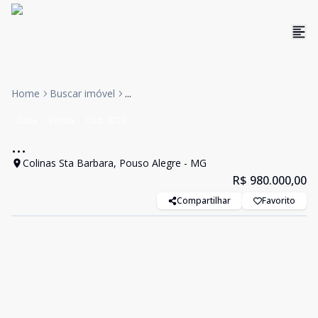
Home
Buscar imóvel
...
Casa
Venda
Cód:
4723
...
Colinas Sta Barbara, Pouso Alegre - MG
R$ 980.000,00
Compartilhar
Favorito