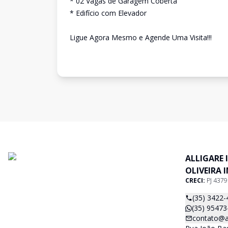
* 02 Vagas de Garagem Coberta
* Edifício com Elevador
Ligue Agora Mesmo e Agende Uma Visita!!!
ALLIGARE 
OLIVEIRA 
CRECI:
PJ 437
(35) 3422-
(35) 95473
contato@al