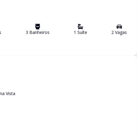
s
3
Banheiro
s
1
Suíte
2
Vaga
s
ma Vista