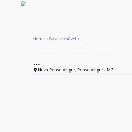
Home
Buscar imóvel
...
Apartamento
Venda e Aluguel
Cód:
4753
...
Nova Pouso Alegre, Pouso Alegre - MG