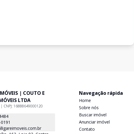
IMÓVEIS | COUTO E
Navegação rápida
IMÓVEIS LTDA
Home
9 | CNPJ: 16888649000120
Sobre nós
Buscar imóvel
4484
Anunciar imóvel
-0191
ligareimoveis.com.br
Contato