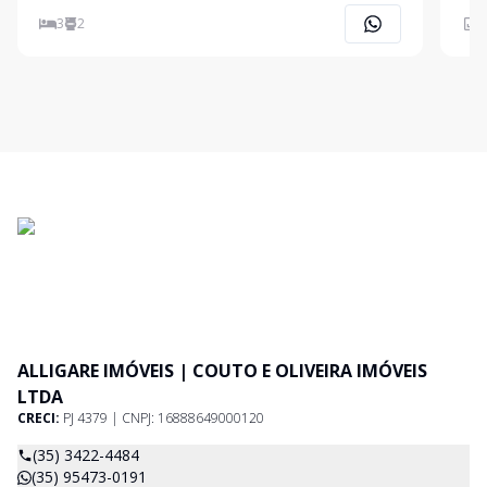
* Banheiro Social Planejado * Lavabo * Área de
* Ba
3
2
1
Serviço * 02 Vagas de Garagem Coberta * Edifício c
ALLIGARE IMÓVEIS | COUTO E OLIVEIRA IMÓVEIS
LTDA
CRECI:
PJ 4379 | CNPJ: 16888649000120
(35) 3422-4484
(35) 95473-0191