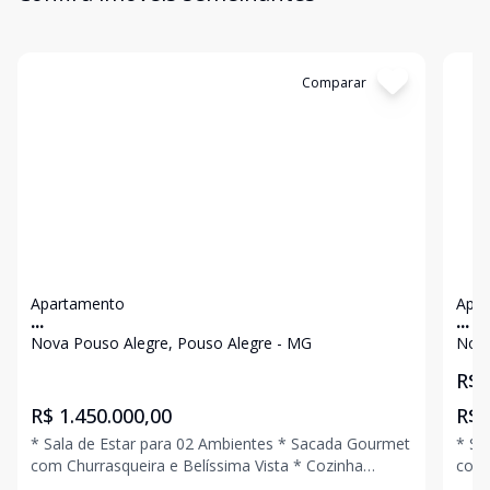
Cód:
4789
Comparar
Có
Apartamento
Apa
...
...
Nova Pouso Alegre, Pouso Alegre - MG
Nova
R$ 
R$ 1.450.000,00
R$ 
* Sala de Estar para 02 Ambientes * Sacada Gourmet
* Sa
com Churrasqueira e Belíssima Vista * Cozinha
com C
Planejada * 03 Quartos Sendo 01 Suíte com Sacada
Planejada * 03 Quartos