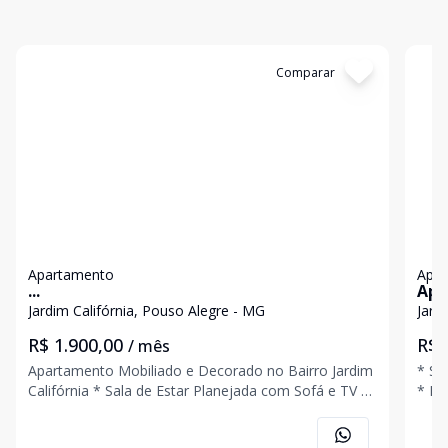
Cód:
3116
Comparar
Có
Apartamento
Apa
...
Apa
Jardim Califórnia, Pouso Alegre - MG
Jard
R$ 1.900,00
R$ 
/ mês
Apartamento Mobiliado e Decorado no Bairro Jardim
* Sala pa
Califórnia * Sala de Estar Planejada com Sofá e TV *
* Banhe
Sala de Jantar com Mesa * Cozinha Planejada com
de L
Geladeira, Fogão e Microondas * 02 Quartos Sendo
Fest