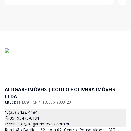
01 com Guarda Roupas e Cama * Banheiro Social *
ALLIGARE IMÓVEIS | COUTO E OLIVEIRA IMÓVEIS
LTDA
CRECI:
PJ 4379 | CNPJ: 16888649000120
(35) 3422-4484
(35) 95473-0191
contato@alligareimoveis.com.br
Rua João Basílio, 162, Loja 02, Centro, Pouso Alegre - MG -