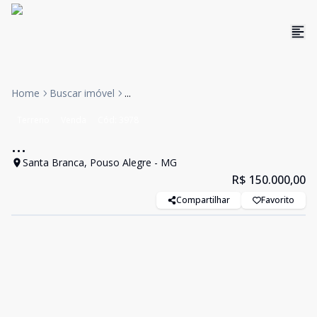
Home
Buscar imóvel
...
Terreno
Venda
Cód:
3978
...
Santa Branca, Pouso Alegre - MG
R$ 150.000,00
Compartilhar
Favorito