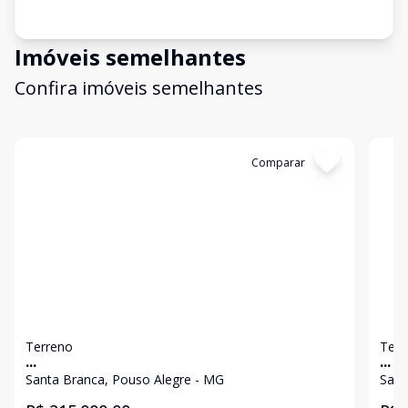
Imóveis semelhantes
Confira imóveis semelhantes
Cód:
4027
Comparar
Có
Terreno
Terr
...
...
Santa Branca, Pouso Alegre - MG
Sant