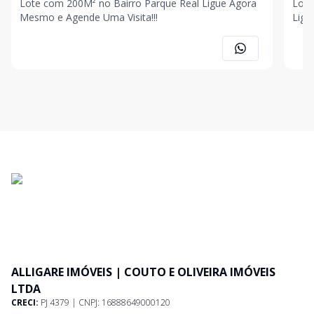
Lote com 200M² no Bairro Parque Real Ligue Agora
Lote
Mesmo e Agende Uma Visita!!!
Ligu
ALLIGARE IMÓVEIS | COUTO E OLIVEIRA IMÓVEIS
LTDA
CRECI:
PJ 4379 | CNPJ: 16888649000120