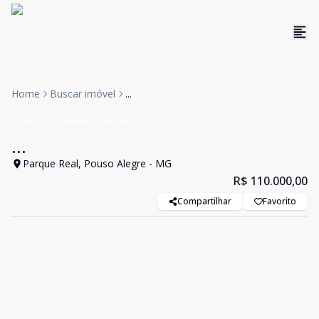
Home
Buscar imóvel
...
Terreno
Venda
Cód:
4721
...
Parque Real, Pouso Alegre - MG
R$ 110.000,00
Compartilhar
Favorito