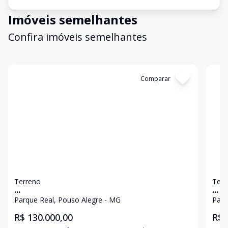
Imóveis semelhantes
Confira imóveis semelhantes
Cód:
3677
Comparar
Có
Terreno
Terr
...
...
Parque Real, Pouso Alegre - MG
Parq
R$ 130.000,00
R$ 