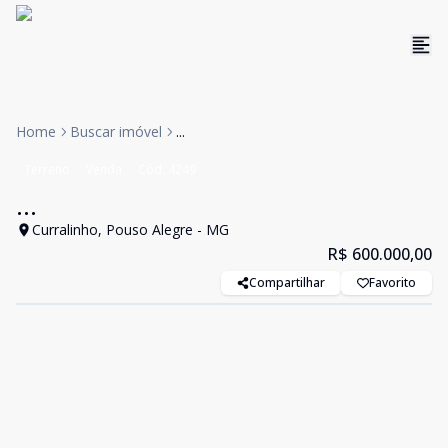
Home
Buscar imóvel
...
Terreno
Venda
Cód:
4249
...
Curralinho, Pouso Alegre - MG
R$ 600.000,00
Compartilhar
Favorito