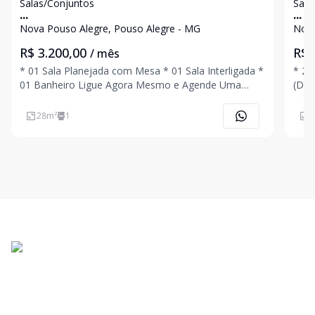
Salas/Conjuntos
Sala
...
...
Nova Pouso Alegre, Pouso Alegre - MG
Nova
R$ 3.200,00
R$ 
/ mês
* 01 Sala Planejada com Mesa * 01 Sala Interligada *
* 2º
01 Banheiro Ligue Agora Mesmo e Agende Uma
(Dep
Visita!!!
Excelen
e Ag
28
m²
1
1