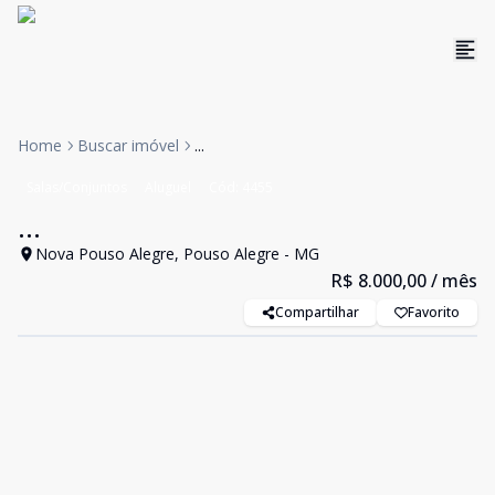
Home
Buscar imóvel
...
Salas/Conjuntos
Aluguel
Cód:
4455
...
Nova Pouso Alegre, Pouso Alegre - MG
R$ 8.000,00
/ mês
Compartilhar
Favorito