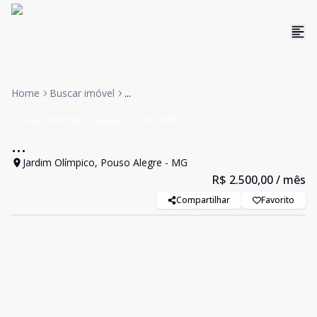
Home
Buscar imóvel
...
Ponto Comercial
Aluguel
Cód:
4408
...
Jardim Olímpico, Pouso Alegre - MG
R$ 2.500,00
/ mês
Compartilhar
Favorito