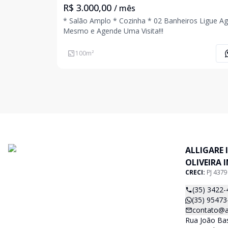
R$ 3.000,00
/ mês
* Salão Amplo * Cozinha * 02 Banheiros Ligue Agora
Mesmo e Agende Uma Visita!!!
100
m²
ALLIGARE 
OLIVEIRA 
CRECI:
PJ 437
(35) 3422-
(35) 95473
contato@al
Rua João Basí