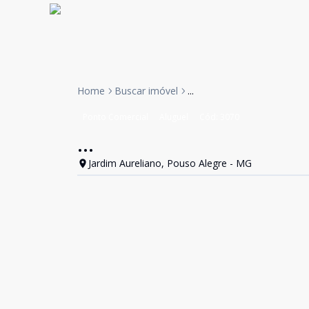
Home
Buscar imóvel
...
Ponto Comercial
Aluguel
Cód:
3070
...
Jardim Aureliano, Pouso Alegre - MG