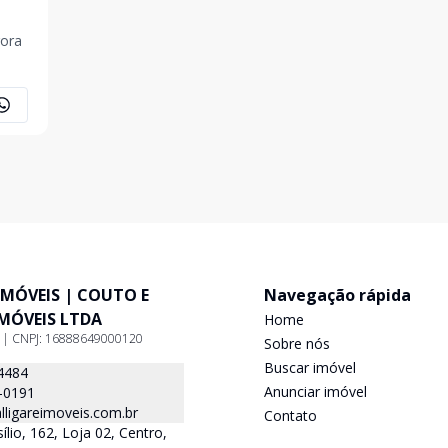
IMÓVEIS | COUTO E
Navegação rápida
IMÓVEIS LTDA
Home
9 | CNPJ: 16888649000120
Sobre nós
Buscar imóvel
4484
Anunciar imóvel
-0191
ligareimoveis.com.br
Contato
lio, 162, Loja 02, Centro,