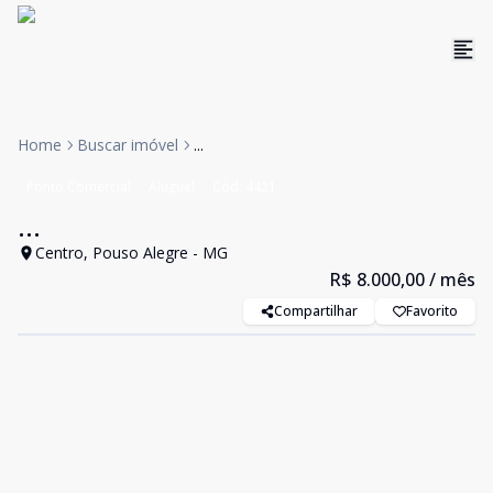
Home
Buscar imóvel
...
Ponto Comercial
Aluguel
Cód:
4421
...
Centro, Pouso Alegre - MG
R$ 8.000,00
/ mês
Compartilhar
Favorito