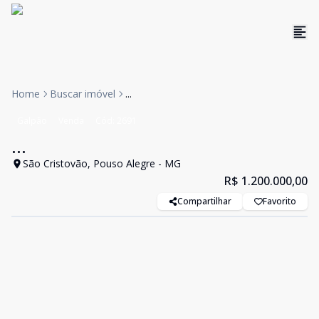
Home
Buscar imóvel
...
Galpão
Venda
Cód:
2691
...
São Cristovão, Pouso Alegre - MG
R$ 1.200.000,00
Compartilhar
Favorito