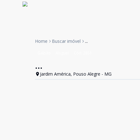
Home
Buscar imóvel
...
Galpão
Aluguel
Cód:
2851
...
Jardim América, Pouso Alegre - MG