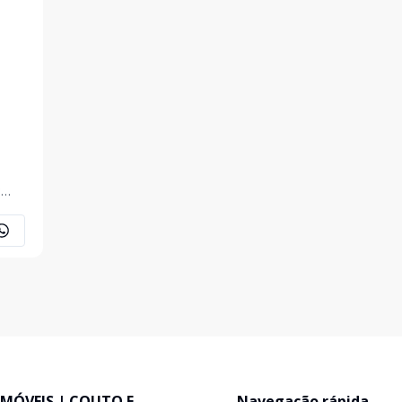
ta!!!
IMÓVEIS | COUTO E
Navegação rápida