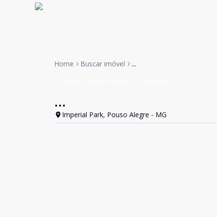
Home
Buscar imóvel
...
Galpão
Venda e Aluguel
Cód:
4736
...
Imperial Park, Pouso Alegre - MG