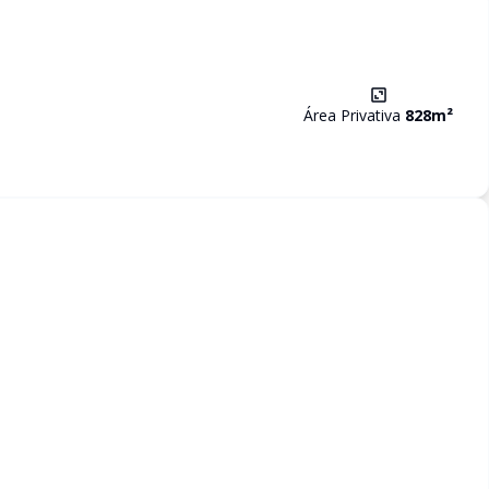
Área Privativa
828
m²