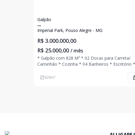
Galpão
...
Imperial Park, Pouso Alegre - MG
R$ 3.000.000,00
R$ 25.000,00
/ mês
* Galpão com 828 M² * 02 Docas para Carreta/
Caminhão * Cozinha * 04 Banheiros * Escritório *
Estacionamento * Piso para 2 mil KG/M² * Pé Direito
com 8,5M Ligue Agora Mesmo e Agende Uma Visi
828
m²
ALLIGARE 