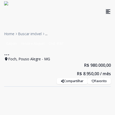
Home
Buscar imóvel
...
Galpão
Venda e Aluguel
Cód:
4187
...
Foch, Pouso Alegre - MG
R$ 980.000,00
R$ 8.950,00
/ mês
Compartilhar
Favorito