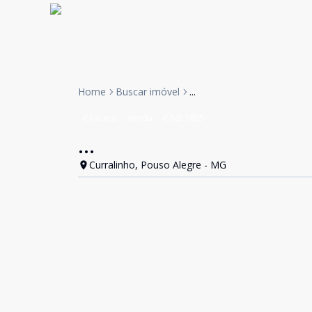
Home
Buscar imóvel
...
Chácara
Venda
Cód:
1855
...
Curralinho, Pouso Alegre - MG