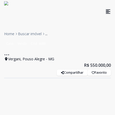
Home
Buscar imóvel
...
Casa
Venda
Cód:
4688
...
Vergani, Pouso Alegre - MG
R$ 550.000,00
Compartilhar
Favorito