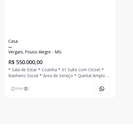
Casa
...
Vergani, Pouso Alegre - MG
R$ 550.000,00
* Sala de Estar * Cozinha * 01 Suíte com Closet *
Banheiro Social * Área de Serviço * Quintal Amplo *
03 Comodos na Parte Superior do Imóvel * Garagem
Ligue Agora Mesmo e Agende Uma Visita!!!
69
m²
2