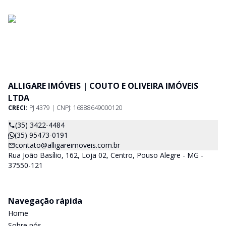
ALLIGARE IMÓVEIS | COUTO E OLIVEIRA IMÓVEIS
LTDA
CRECI:
PJ 4379 | CNPJ: 16888649000120
(35) 3422-4484
(35) 95473-0191
contato@alligareimoveis.com.br
Rua João Basílio, 162, Loja 02, Centro, Pouso Alegre - MG -
37550-121
Navegação rápida
Home
Sobre nós