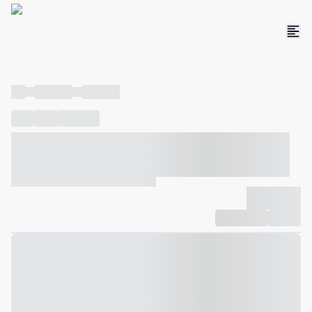
----
----- -----
----- -----
----
-----
---- ------
----- ----- -- ------ ---- ---- -- ----- ----- -----
--- ------
----- ----- -- ------ ----- ----- -- ------
-------------
Compartilhar
Favorito