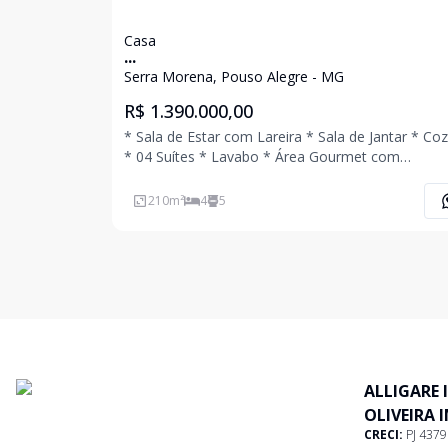
Casa
...
Serra Morena, Pouso Alegre - MG
R$ 1.390.000,00
* Sala de Estar com Lareira * Sala de Jantar * Co
* 04 Suítes * Lavabo * Área Gourmet com
Churrasqueira, Forno e Fogão a Lenha * Quintal
* Área de Serviço * 03 Vagas de Garagem Ligue Agora
210
m²
4
5
Mesmo e Agende Uma Visita!!!
ALLIGARE 
OLIVEIRA 
CRECI:
PJ 437