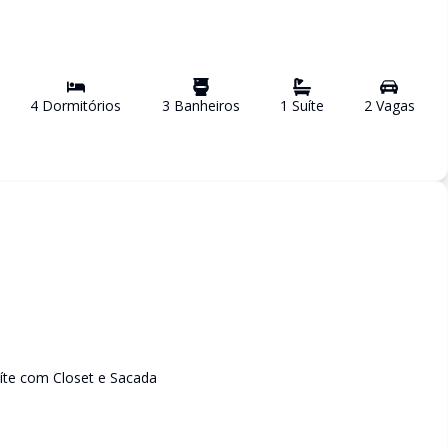
4
Dormitório
s
3
Banheiro
s
1
Suíte
2
Vaga
s
íte com Closet e Sacada