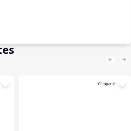
tes
Previous sl
Nex
Cód:
2985
Comparar