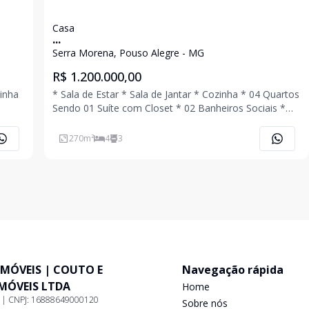
Casa
...
Serra Morena, Pouso Alegre - MG
R$ 1.200.000,00
zinha
* Sala de Estar * Sala de Jantar * Cozinha * 04 Quartos
Sendo 01 Suíte com Closet * 02 Banheiros Sociais *
 Amplo
Área de Serviço * Quintal com Piscina * 02 Vagas de
Garagem Coberta Ligue Agora Mesmo e Agende Uma
270
m²
4
3
Visita!!!
IMÓVEIS | COUTO E
Navegação rápida
IMÓVEIS LTDA
Home
9 | CNPJ: 16888649000120
Sobre nós