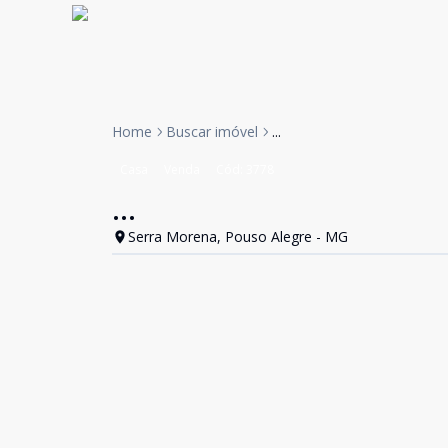
Home
Buscar imóvel
...
Casa
Venda
Cód:
3778
...
Serra Morena, Pouso Alegre - MG