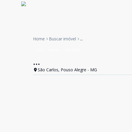
Home
Buscar imóvel
...
Casa
Venda
Cód:
3681
...
São Carlos, Pouso Alegre - MG