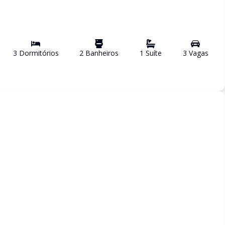
3
Dormitório
s
2
Banheiro
s
1
Suíte
3
Vaga
s