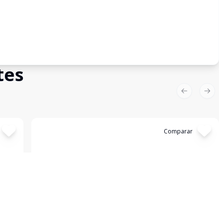
tes
Previous sl
Nex
Cód:
4139
Comparar