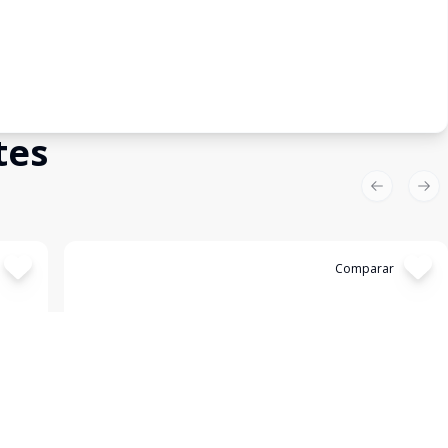
tes
Previous sl
Nex
Cód:
4139
Comparar