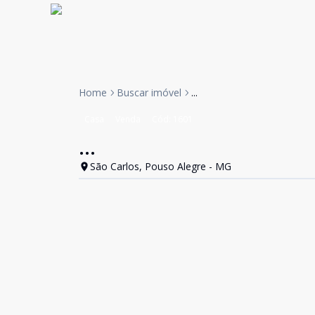
Home
Buscar imóvel
...
Casa
Venda
Cód:
1601
...
São Carlos, Pouso Alegre - MG