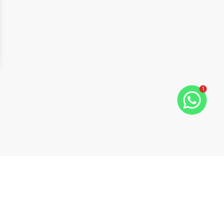
1
ide
t slide
Cód:
3680
Comparar