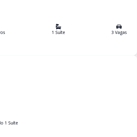
ro
s
1
Suíte
3
Vaga
s
o 1 Suíte