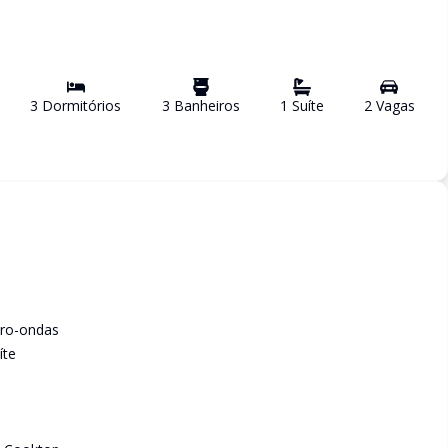
3
Dormitório
s
3
Banheiro
s
1
Suíte
2
Vaga
s
cro-ondas
íte