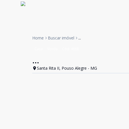
Home
Buscar imóvel
...
Casa
Venda
Cód:
4668
...
Santa Rita II, Pouso Alegre - MG