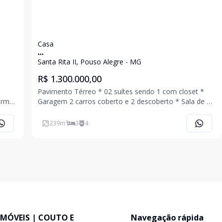
Casa
...
Santa Rita II, Pouso Alegre - MG
R$ 1.300.000,00
Pavimento Térreo * 02 suítes sendo 1 com closet *
urmet
Garagem 2 carros coberto e 2 descoberto * Sala de TV
* Lavabo Social * Sala de Jantar * Cozinha *
Lavanderia * Área gourmet * Piscina aquecida *
239
m²
3
4
Lavabo área gourmet Pavimento Superior
IMÓVEIS | COUTO E
Navegação rápida