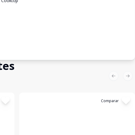
e Cooktop
tes
Previous sl
Nex
Cód:
2483
Comparar