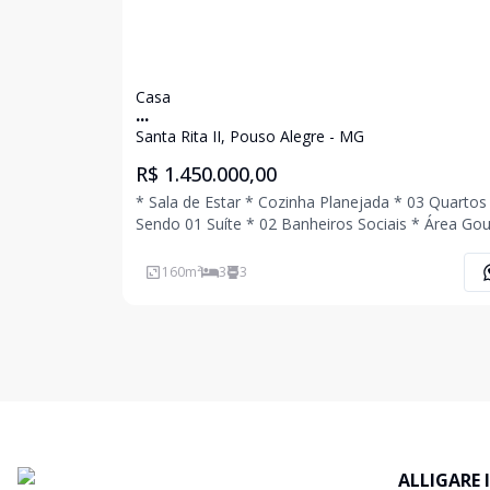
Casa
...
Santa Rita II, Pouso Alegre - MG
R$ 1.450.000,00
* Sala de Estar * Cozinha Planejada * 03 Quartos
Sendo 01 Suíte * 02 Banheiros Sociais * Área Go
com Churrasqueira * Quintal com Piscina * Área de
Serviço * 04 Vagas de Garagem Coberta Ligue Agora
160
m²
3
3
Mesmo e Agende Uma Visita!!!
ALLIGARE 