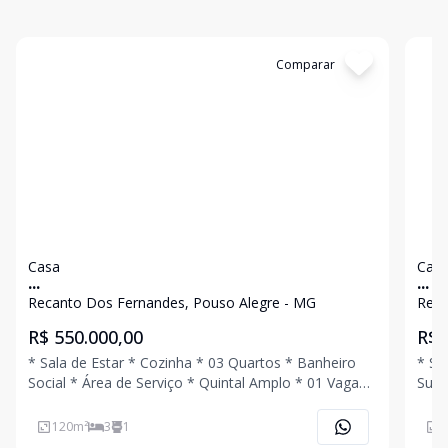
Cód:
4609
Comparar
Có
Casa
Cas
...
...
Recanto Dos Fernandes, Pouso Alegre - MG
Reca
R$ 550.000,00
R$ 
* Sala de Estar * Cozinha * 03 Quartos * Banheiro
* Sa
Social * Área de Serviço * Quintal Amplo * 01 Vaga
Suít
de Garagem Coberta Ligue Agora Mesmo e Agende
com 
Uma Visita!!!
120
m²
3
1
1