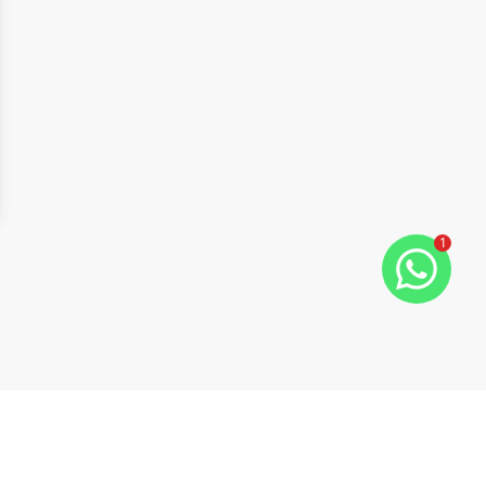
1
ide
t slide
Cód:
2924
Comparar