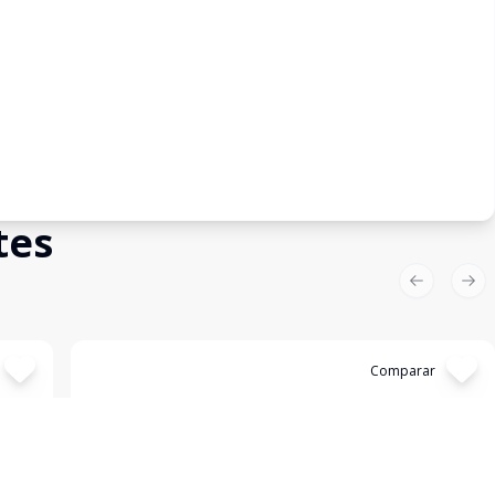
tes
Previous sl
Nex
Cód:
4231
Comparar