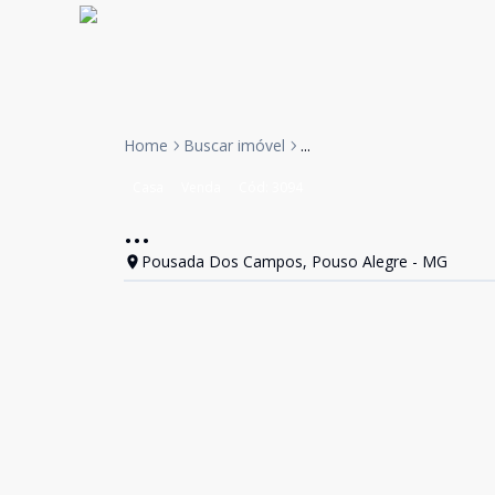
Home
Buscar imóvel
...
Casa
Venda
Cód:
3094
...
Pousada Dos Campos, Pouso Alegre - MG