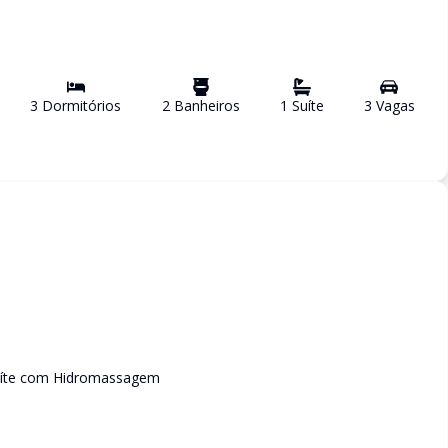
3
Dormitório
s
2
Banheiro
s
1
Suíte
3
Vaga
s
Suíte com Hidromassagem