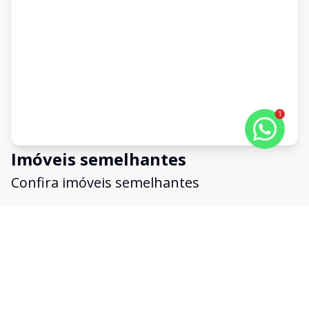
1
Imóveis semelhantes
Confira imóveis semelhantes
Cód:
4722
Comparar
Có