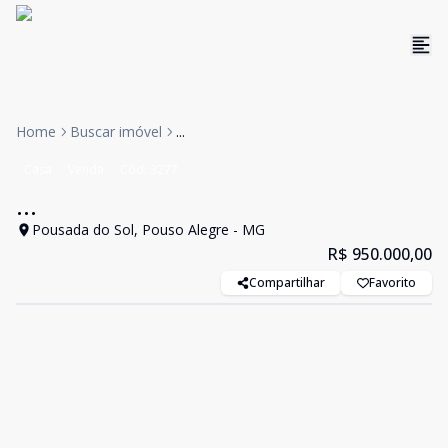
Home
Buscar imóvel
...
Casa
Venda
Cód:
3277
...
Pousada do Sol, Pouso Alegre - MG
R$ 950.000,00
Compartilhar
Favorito