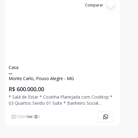
Cód:
4208
Comparar
Casa
...
Monte Carlo, Pouso Alegre - MG
R$ 600.000,00
* Sala de Estar * Cozinha Planejada com Cooktop *
03 Quartos Sendo 01 Suíte * Banheiro Social
Planejado * Quintal * Área de Serviço * 02 Vagas de
Garagem Coberta Ligue Agora Mesmo e Agende
122
m²
3
2
Uma Visita !!!