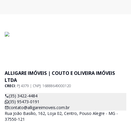
ALLIGARE IMÓVEIS | COUTO E OLIVEIRA IMÓVEIS
LTDA
CRECI:
PJ 4379 | CNPJ: 16888649000120
(35) 3422-4484
(35) 95473-0191
contato@alligareimoveis.com.br
Rua João Basílio, 162, Loja 02, Centro, Pouso Alegre - MG -
37550-121